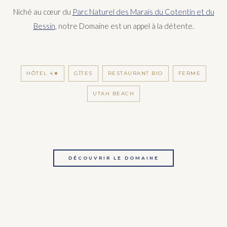
Niché au cœur du
Parc Naturel des Marais du Cotentin et du
Bessin
, notre Domaine est un appel à la détente.
HÔTEL 4★
GÎTES
RESTAURANT BIO
FERME
UTAH BEACH
DÉCOUVRIR LE DOMAINE