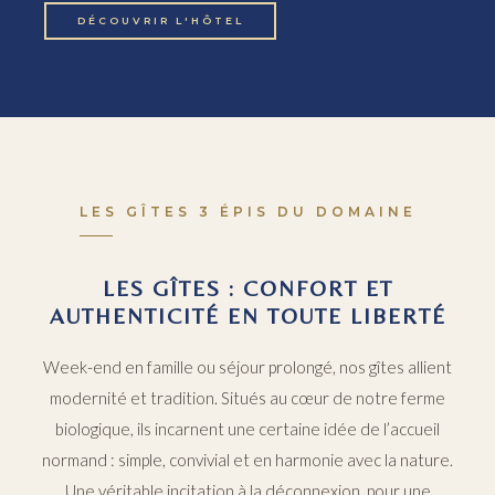
DÉCOUVRIR L'HÔTEL
LES GÎTES 3 ÉPIS DU DOMAINE
LES GÎTES : CONFORT ET
AUTHENTICITÉ EN TOUTE LIBERTÉ
Week-end en famille ou séjour prolongé, nos gîtes allient
modernité et tradition. Situés au cœur de notre ferme
biologique, ils incarnent une certaine idée de l’accueil
normand : simple, convivial et en harmonie avec la nature.
Une véritable incitation à la déconnexion, pour une