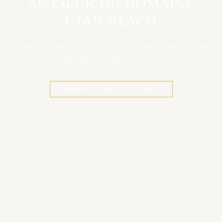
AU CŒUR DU DOMAINE
UTAH BEACH
Un lieu authentique entre nature et histoire, à quelques pas
des plages du Débarquement.
RÉSERVER VOTRE SÉJOUR