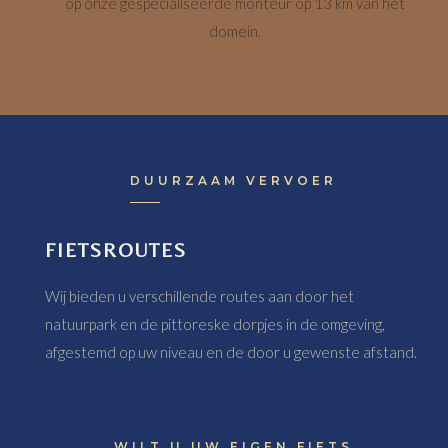
op onze gespecialiseerde monteur op 13 km van het
domein.
DUURZAAM VERVOER
FIETSROUTES
Wij bieden u verschillende routes aan door het
natuurpark en de pittoreske dorpjes in de omgeving,
afgestemd op uw niveau en de door u gewenste afstand.
WILT U UW EIGEN FIETS