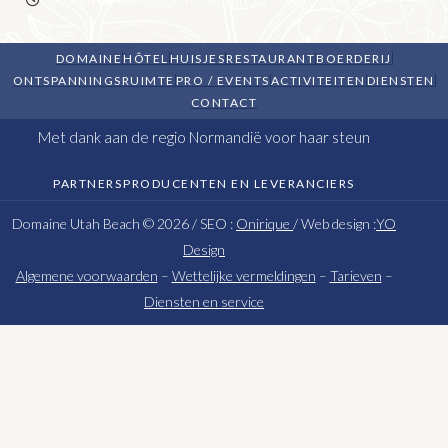
DOMAINE
HÔTEL
HUISJES
RESTAURANT
BOERDERIJ
ONTSPANNINGSRUIMTE
PRO / EVENTS
ACTIVITEITEN
DIENSTEN
CONTACT
Met dank aan de regio Normandië voor haar steun
PARTNERS
PRODUCENTEN EN LEVERANCIERS
Domaine Utah Beach © 2026 / SEO :
Onirique
/ Web design :
YO
Design
Algemene voorwaarden
–
Wettelijke vermeldingen
–
Tarieven
–
Diensten en service