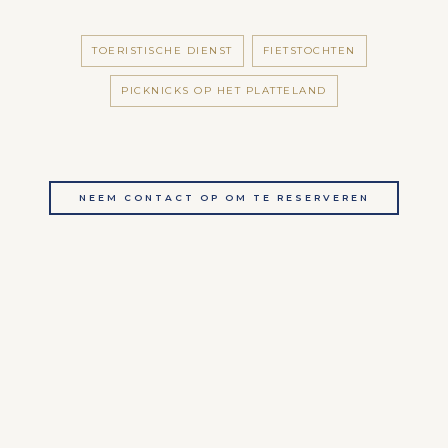
TOERISTISCHE DIENST
FIETSTOCHTEN
PICKNICKS OP HET PLATTELAND
NEEM CONTACT OP OM TE RESERVEREN