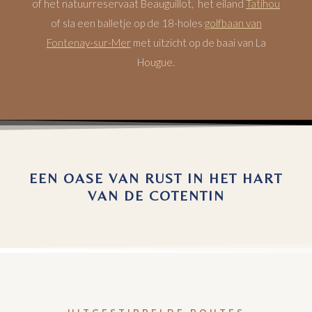
of het natuurreservaat Beauguillot, het eiland
Tatihou
of sla een balletje op de 18-holes
golfbaan van
Fontenay-sur-Mer
met uitzicht op de baai van La
Hougue.
EEN OASE VAN RUST IN HET HART
VAN DE COTENTIN