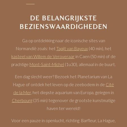
DE BELANGRIJKSTE
BEZIENSWAARDIGHEDEN
Ga op ontdekking naar de iconische sites van
Normandië zoals: het
Tapijt van Bayeux
(40 min), het
kasteel van Willem de Veroveraar
in Caen (50 min) of de
prachtige
Mont-Saint-Michel
(1u30), allemaal in de buurt.
Een dag slecht weer? Bezoek het Planetarium van La
Hague of ontdek het leven op de zeebodem in de
Cité
de la Mer
, het diepste aquarium van Europa, gelegen in
Cherbourg
(35 min) tegenover de grootste kunstmatige
haven ter wereld!
Voor een pauze in openlucht, richting Barfleur, La Hague,