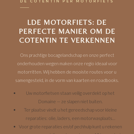
DE COTENTIN PER MOTORFIETS
LDE MOTORFIETS: DE
PERFECTE MANIER OM DE
COTENTIN TE VERKENNEN
Ons prachtige bocagelandschap en onze perfect
onderhouden wegen maken onze regio ideaal voor
motorritten. Wij hebben de mooiste routes voor u
samengesteld, in de vorm van kaarten en roadbooks.
Uw motorfietsen staan veilig overdekt op het
Domaine — ze slapen niet buiten.
Ter plaatse vindt u het gereedschap voor kleine
reparaties: olie, laders, een motorwasplaats…
Voor grote reparaties en/of pechhulp kunt u rekenen