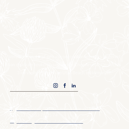
Verblijf in ons 4★ of een van onze vakantiehuisjes en geniet
van de lokale keuken in restaurant Chez Arsène. Op slechts
3 km van het strand van Utah Beach, in Normandië.
CONTACT EN RESERVERINGEN
14 La Rivière, 50480 Sainte-Marie-du-Mont
+ 33 (0)2 33 71 25 74
contact@domaine-utah-beach.com