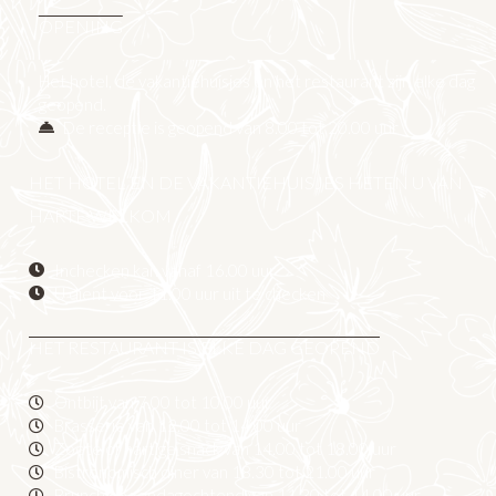
OPENING
Het hotel, de vakantiehuisjes en het restaurant zijn elke dag
geopend.
De receptie is geopend van 8.00 tot 20.00 uur
HET HOTEL EN DE VAKANTIEHUISJES HETEN U VAN
HARTE WELKOM
Inchecken kan vanaf 16.00 uur
U dient voor 11.00 uur uit te checken
HET RESTAURANT IS ELKE DAG GEOPEND
Ontbijt van 7.00 tot 10.00 uur
Brasserie van 12.00 tot 14.00 uur
Zoete of hartige snack van 14.00 tot 18.00 uur
Bistronomisch diner van 18.30 tot 21.00 uur
Brunch op zondagochtend van 11.30 tot 14.00 uur