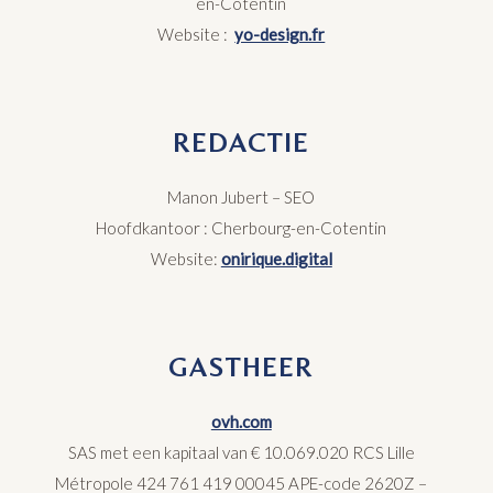
en-Cotentin
Website :
yo-design.fr
REDACTIE
Manon Jubert –
SEO
Hoofdkantoor : Cherbourg-en-Cotentin
Website:
onirique.digital
GASTHEER
ovh.com
SAS met een kapitaal van € 10.069.020 RCS Lille
Métropole 424 761 419 00045 APE-code 2620Z –