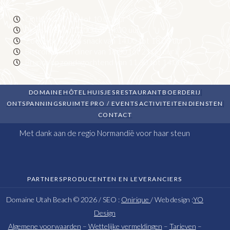
Ontbijt van 7.00 tot 10.00 uur
Brasserie van 12.00 tot 14.00 uur
Zoete of hartige snack van 14.00 tot 18.00 uur
Bistronomisch diner van 18.30 tot 21.00 uur
Brunch op zondagochtend van 11.30 tot 14.00 uur
DOMAINE
HÔTEL
HUISJES
RESTAURANT
BOERDERIJ
ONTSPANNINGSRUIMTE
PRO / EVENTS
ACTIVITEITEN
DIENSTEN
CONTACT
Met dank aan de regio Normandië voor haar steun
PARTNERS
PRODUCENTEN EN LEVERANCIERS
Domaine Utah Beach © 2026 / SEO :
Onirique
/ Web design :
YO
Design
Algemene voorwaarden
–
Wettelijke vermeldingen
–
Tarieven
–