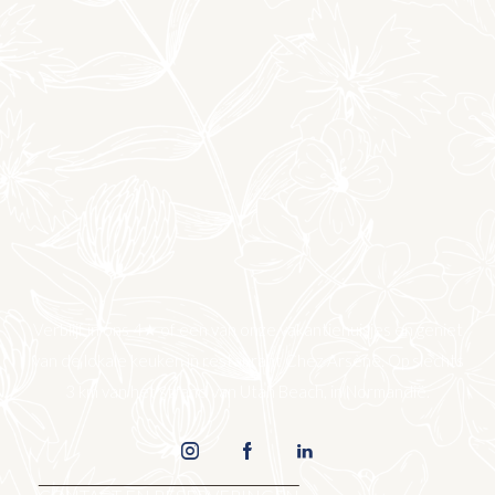
Verblijf in ons 4★ of een van onze vakantiehuisjes en geniet
van de lokale keuken in restaurant Chez Arsène. Op slechts
3 km van het strand van Utah Beach, in Normandië.