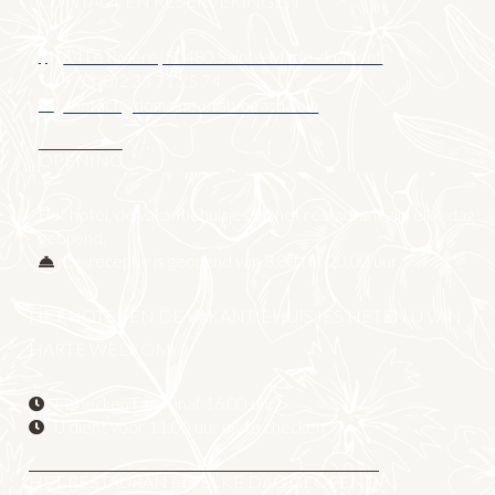
CONTACT EN RESERVERINGEN
14 La Rivière, 50480 Sainte-Marie-du-Mont
+ 33 (0)2 33 71 25 74
contact@domaine-utah-beach.com
OPENING
Het hotel, de vakantiehuisjes en het restaurant zijn elke dag
geopend.
De receptie is geopend van 8.00 tot 20.00 uur
HET HOTEL EN DE VAKANTIEHUISJES HETEN U VAN
HARTE WELKOM
Inchecken kan vanaf 16.00 uur
U dient voor 11.00 uur uit te checken
HET RESTAURANT IS ELKE DAG GEOPEND